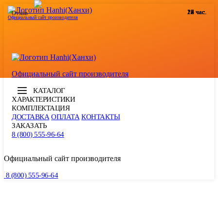
24 час.
12 час.
12 час.
12 час.
17 час.
12 час.
14 час.
19 час.
24 час.
15 час.
18 час.
15 час.
Отзыв
Официальный сайт производителя
Официальный сайт производителя
КАТАЛОГ
ХАРАКТЕРИСТИКИ
КОМПЛЕКТАЦИЯ
ДОСТАВКА
ОПЛАТА
КОНТАКТЫ
ЗАКАЗАТЬ
8 (800) 555-96-64
Официальный сайт производителя
8 (800) 555-96-64