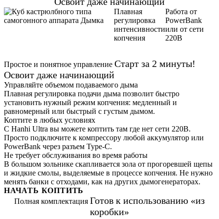
Освоит даже начинающий
Плавная
Работа от
регулировка
PowerBank
интенсивности
или от сети
копчения
220В
Старт за 2 минуты!
Простое и понятное управление
Освоит даже начинающий
Управляйте объемом подаваемого дыма
Плавная регулировка подачи дыма позволит быстро
установить нужный режим копчения: медленный и
равномерный или быстрый с густым дымом.
Коптите в любых условиях
С Hanhi Ultra вы можете коптить там где нет сети 220В.
Просто подключите к компрессору любой аккумулятор или
PowerBank через разъем Type-C.
Не требует обслуживания во время работы
В большом зольнике скапливается зола от прогоревшей щепы
и жидкие смолы, выделяемые в процессе копчения. Не нужно
менять банки с отходами, как на других дымогенераторах.
НАЧАТЬ КОПТИТЬ
Готов к использованию «из
Полная комплектация
коробки»