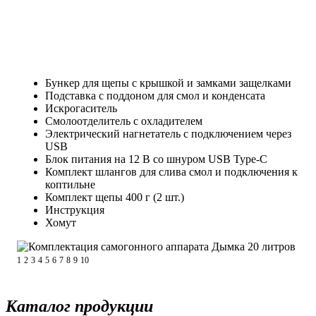
Бункер для щепы с крышкой и замками защелками
Подставка с поддоном для смол и конденсата
Искрогаситель
Смолоотделитель с охладителем
Электрический нагнетатель с подключением через
USB
Блок питания на 12 В со шнуром USB Type-C
Комплект шлангов для слива смол и подключения к
коптильне
Комплект щепы 400 г (2 шт.)
Инструкция
Хомут
1
2
3
4
5
6
7
8
9
10
Каталог продукции