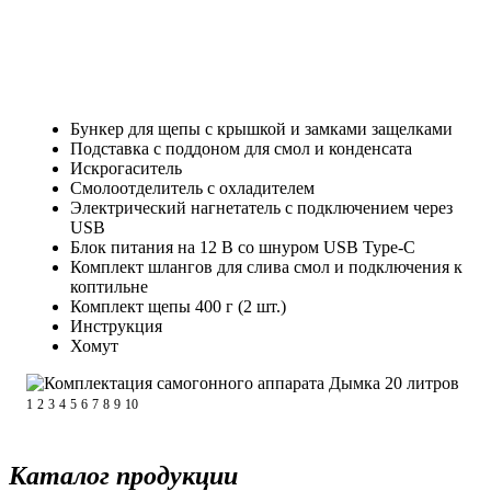
Бункер для щепы с крышкой и замками защелками
Подставка с поддоном для смол и конденсата
Искрогаситель
Смолоотделитель с охладителем
Электрический нагнетатель с подключением через
USB
Блок питания на 12 В со шнуром USB Type-C
Комплект шлангов для слива смол и подключения к
коптильне
Комплект щепы 400 г (2 шт.)
Инструкция
Хомут
1
2
3
4
5
6
7
8
9
10
Каталог продукции