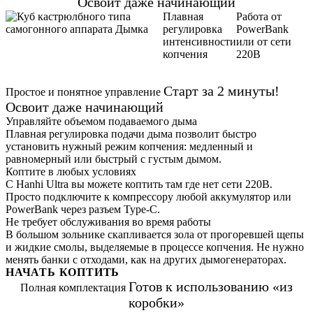
Освоит даже начинающий
Плавная
Работа от
регулировка
PowerBank
интенсивности
или от сети
копчения
220В
Старт за 2 минуты!
Простое и понятное управление
Освоит даже начинающий
Управляйте объемом подаваемого дыма
Плавная регулировка подачи дыма позволит быстро
установить нужный режим копчения: медленный и
равномерный или быстрый с густым дымом.
Коптите в любых условиях
С Hanhi Ultra вы можете коптить там где нет сети 220В.
Просто подключите к компрессору любой аккумулятор или
PowerBank через разъем Type-C.
Не требует обслуживания во время работы
В большом зольнике скапливается зола от прогоревшей щепы
и жидкие смолы, выделяемые в процессе копчения. Не нужно
менять банки с отходами, как на других дымогенераторах.
НАЧАТЬ КОПТИТЬ
Готов к использованию «из
Полная комплектация
коробки»