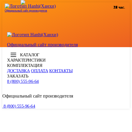
24 час.
12 час.
12 час.
12 час.
17 час.
12 час.
14 час.
19 час.
24 час.
15 час.
18 час.
15 час.
Официальный сайт производителя
Официальный сайт производителя
КАТАЛОГ
ХАРАКТЕРИСТИКИ
КОМПЛЕКТАЦИЯ
ДОСТАВКА
ОПЛАТА
КОНТАКТЫ
ЗАКАЗАТЬ
8 (800) 555-96-64
Официальный сайт производителя
8 (800) 555-96-64