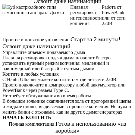
Освоит даже начинающий
Плавная
Работа от
регулировка
PowerBank
интенсивности
или от сети
копчения
220В
Старт за 2 минуты!
Простое и понятное управление
Освоит даже начинающий
Управляйте объемом подаваемого дыма
Плавная регулировка подачи дыма позволит быстро
установить нужный режим копчения: медленный и
равномерный или быстрый с густым дымом.
Коптите в любых условиях
С Hanhi Ultra вы можете коптить там где нет сети 220В.
Просто подключите к компрессору любой аккумулятор или
PowerBank через разъем Type-C.
Не требует обслуживания во время работы
В большом зольнике скапливается зола от прогоревшей щепы
и жидкие смолы, выделяемые в процессе копчения. Не нужно
менять банки с отходами, как на других дымогенераторах.
НАЧАТЬ КОПТИТЬ
Готов к использованию «из
Полная комплектация
коробки»