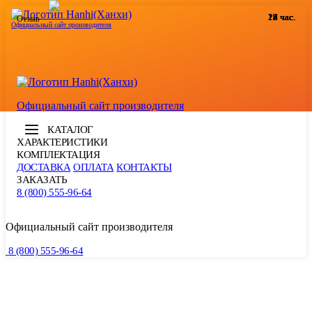
24 час.
12 час.
12 час.
12 час.
17 час.
12 час.
14 час.
19 час.
24 час.
15 час.
18 час.
15 час.
Отзыв
Официальный сайт производителя
Официальный сайт производителя
КАТАЛОГ
ХАРАКТЕРИСТИКИ
КОМПЛЕКТАЦИЯ
ДОСТАВКА
ОПЛАТА
КОНТАКТЫ
ЗАКАЗАТЬ
8 (800) 555-96-64
Официальный сайт производителя
8 (800) 555-96-64