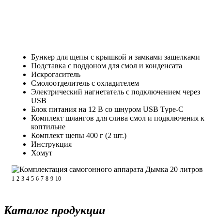
Бункер для щепы с крышкой и замками защелками
Подставка с поддоном для смол и конденсата
Искрогаситель
Смолоотделитель с охладителем
Электрический нагнетатель с подключением через
USB
Блок питания на 12 В со шнуром USB Type-C
Комплект шлангов для слива смол и подключения к
коптильне
Комплект щепы 400 г (2 шт.)
Инструкция
Хомут
1
2
3
4
5
6
7
8
9
10
Каталог продукции